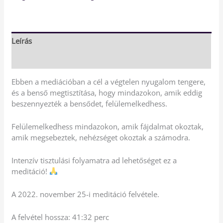
Leírás
Vélemények (0)
Ebben a mediációban a cél a végtelen nyugalom tengere,
és a benső megtisztítása, hogy mindazokon, amik eddig
beszennyezték a bensődet, felülemelkedhess.
Felülemelkedhess mindazokon, amik fájdalmat okoztak,
amik megsebeztek, nehézséget okoztak a számodra.
Intenzív tisztulási folyamatra ad lehetőséget ez a
meditáció!
A 2022. november 25-i meditáció felvétele.
A felvétel hossza: 41:32 perc