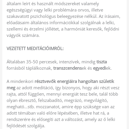
általam leírt és használt módszereket valamely
egészségügyi vagy lelki problémára orvos, illetve
szakavatott pszichológus beleegyezése nélkül. Az írásaim,
előadásaim általános információkkal szolgálnak a lelki,
szellemi és érzelmi jóllétet, a harmóniát keresők, fejlődni
vágyók számára.
VEZETETT MEDITÁCIÓIMRÓL:
Általában 35-50 percesek, intenzívek, mindig
tiszta
forrásból táplálkoznak,
transzcendens
ek és
egyedi
ek.
A mindenkori
résztvevők energiáira hangoltan születik
meg
az adott meditáció, így bizonyos, hogy aki részt vesz
rajta, attól függően, mennyi energiát tesz bele, talál több
olyan ébresztő, felszabadító, megrázó, megvilágító,
megható…stb. mozzanatot, amire épp szüksége van az
adott témában való előre lépésében, illetve hat rá, a
rendszerére és elősegíti azt a változást, amely az ő lelki
fejlődését szolgálja.