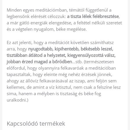
Minden egyes meditációmban, témától függetlenül a
legbensőnk elérését célozzuk:
a tiszta lélek felébresztése
,
a már gátló energiák elengedése, a feltétel nélküli szeretet
és a végtelen nyugalom, béke megélése.
Ez azt jelenti, hogy a meditációt követően számíthatsz
arra, hogy
nyugodtabb, kipihentebb, békésebb leszel,
tisztábban átlátod a helyzetet, kiegyensúlyozottá válsz,
jobban érzed magad a bőrödben
…stb. (természetesen
előfordul, hogy olyannyira felkavaróak a meditációban
tapasztaltak, hogy eleinte még nehéz érzések jönnek,
ahogy az állóvíz felkavarásával az iszap, ami feljön sem
kellemes, de amint a víz kitisztul, nem csak a felszíne lesz
sima, hanem a mélyben is tisztaság és béke fog
uralkodni.)
Kapcsolódó termékek