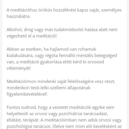
A meditációhoz örökös hozzáférést kapsz saját, személyes
használatra.
Alkohol, drog vagy más tudatmódosító hatása alatt nem
végezhető el a meditáció!
Abban az esetben, ha hajlamod van rohamok
kialakulására, vagy régóta fennálló mentális betegséged
van, a meditáció gyakorlása előtt kérd ki orvosod
véleményét!
Meditációimon mindenki saját felelősségére vesz részt,
mindenkori testi-lelki-szellemi állapotának
figyelembevételével!
Fontos tudnod, hogy a vezetett meditációk egyike sem
helyettesíti az orvosi vagy pszichiátriai tanácsadást,
ellátást, terápiát. A meditációimban nem adok orvosi vagy
pszichológiai tanácsot, illetve nem írom elő kezelésként az