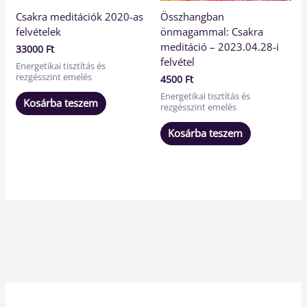
Csakra meditációk 2020-as
Összhangban
felvételek
önmagammal: Csakra
meditáció – 2023.04.28-i
33000
Ft
felvétel
Energetikai tisztítás és
rezgésszint emelés
4500
Ft
Energetikai tisztítás és
Kosárba teszem
rezgésszint emelés
Kosárba teszem
1
1
1
3
4
1
1
1
9
3