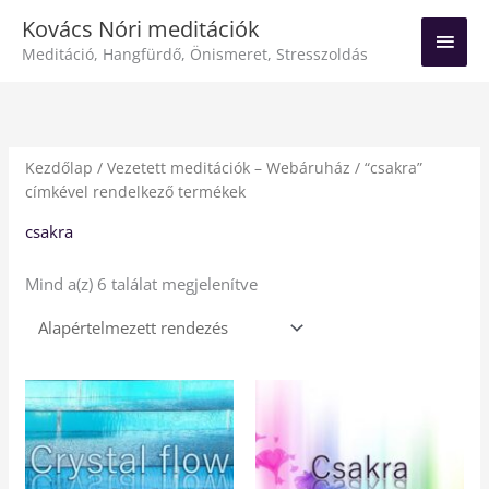
Skip
Main
Kovács Nóri meditációk
to
Meditáció, Hangfürdő, Önismeret, Stresszoldás
Men
content
Kezdőlap
/
Vezetett meditációk – Webáruház
/ “csakra”
címkével rendelkező termékek
csakra
Mind a(z) 6 találat megjelenítve