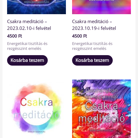
Csakra meditáció –
Csakra meditáció –
2023.02.10-i felvétel
2023.10.19-i felvétel
4500
Ft
4500
Ft
Energetikai tisztítás és
Energetikai tisztítás és
rezgésszint emelés
rezgésszint emelés
Kosárba teszem
Kosárba teszem