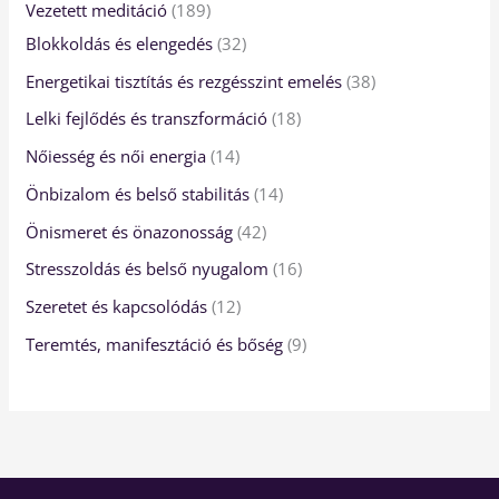
8
4
2
2
2
4
8
6
t
8
Vezetett meditáció
189
9
t
t
t
t
t
t
t
e
t
Blokkoldás és elengedés
32
t
e
e
e
e
e
e
e
r
e
Energetikai tisztítás és rezgésszint emelés
38
e
r
r
r
r
r
r
r
m
r
Lelki fejlődés és transzformáció
18
r
m
m
m
m
m
m
m
é
m
Nőiesség és női energia
14
m
é
é
é
é
é
é
é
k
é
Önbizalom és belső stabilitás
14
é
k
k
k
k
k
k
k
k
Önismeret és önazonosság
42
k
Stresszoldás és belső nyugalom
16
Szeretet és kapcsolódás
12
Teremtés, manifesztáció és bőség
9