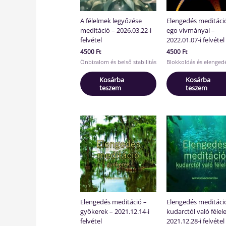
A félelmek legyőzése
Elengedés meditáció
meditáció – 2026.03.22-i
ego vívmányai –
felvétel
2022.01.07-i felvétel
4500
Ft
4500
Ft
Önbizalom és belső stabilitás
Blokkoldás és elenged
Kosárba
Kosárba
teszem
teszem
Elengedés meditáció –
Elengedés meditáci
gyökerek – 2021.12.14-i
kudarctól való félel
felvétel
2021.12.28-i felvétel