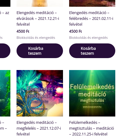
 – az
Elengedés meditáció –
Elengedés meditáció –
elvárások – 2021.12.21-i
felébredés – 2021.02.11-i
felvétel
felvétel
4500
Ft
4500
Ft
és
Blokkoldás és elengedés
Blokkoldás és elengedés
Kosárba
Kosárba
teszem
teszem
ó –
Elengedés meditáció –
Felülemelkedés –
em –
megfelelés – 2021.12.07-i
megtisztulás – meditáció
felvétel
– 2022.11.25-i felvétel