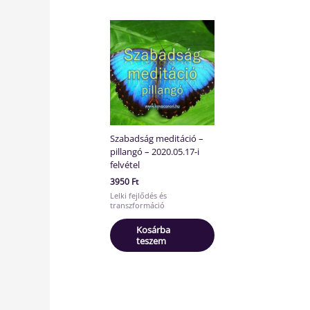
Szabadság meditáció –
pillangó – 2020.05.17-i
felvétel
3950
Ft
Lelki fejlődés és
transzformáció
Kosárba
teszem