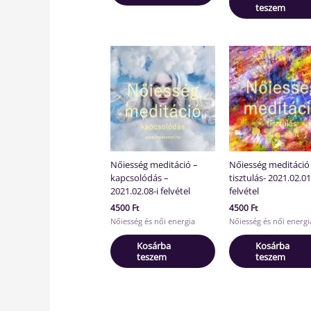
teszem
Nőiesség meditáció –
Nőiesség meditáció
kapcsolódás –
tisztulás- 2021.02.01
2021.02.08-i felvétel
felvétel
4500
Ft
4500
Ft
Nőiesség és női energia
Nőiesség és női energi
Kosárba
Kosárba
teszem
teszem