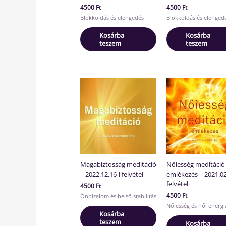
4500
Ft
4500
Ft
Blokkoldás és elengedés
Blokkoldás és elenged
Kosárba
Kosárba
teszem
teszem
Magabiztosság meditáció
Nőiesség meditáció
– 2022.12.16-i felvétel
emlékezés – 2021.02
felvétel
4500
Ft
4500
Ft
Önbizalom és belső stabilitás
Nőiesség és női energi
Kosárba
teszem
Kosárba