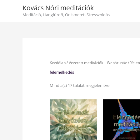
Skip
Kovács Nóri meditációk
to
content
Meditáció, Hangfürdő, Önismeret, Stresszoldás
Kezdőlap
/
Vezetett meditációk – Webáruház
/ “fele
felemelkedés
Mind a(z) 17 találat megjelenítve