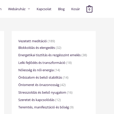
n
Webáruház
Kapcsolat
Blog
Kosár
0
1
1
1
3
4
1
1
1
9
3
8
4
2
2
2
4
8
6
t
8
Vezetett meditáció
189
9
t
t
t
t
t
t
t
e
t
Blokkoldás és elengedés
32
t
e
e
e
e
e
e
e
r
e
Energetikai tisztítás és rezgésszint emelés
38
e
r
r
r
r
r
r
r
m
r
Lelki fejlődés és transzformáció
18
r
m
m
m
m
m
m
m
é
m
Nőiesség és női energia
14
m
é
é
é
é
é
é
é
k
é
Önbizalom és belső stabilitás
14
é
k
k
k
k
k
k
k
k
Önismeret és önazonosság
42
k
Stresszoldás és belső nyugalom
16
Szeretet és kapcsolódás
12
Teremtés, manifesztáció és bőség
9