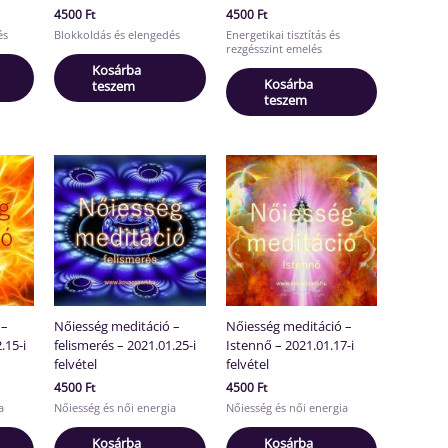
4500
Ft
4500
Ft
és
Blokkoldás és elengedés
Energetikai tisztítás és
rezgésszint emelés
Kosárba
Kosárba
teszem
teszem
 –
Nőiesség meditáció –
Nőiesség meditáció –
.15-i
felismerés – 2021.01.25-i
Istennő – 2021.01.17-i
felvétel
felvétel
4500
Ft
4500
Ft
a
Nőiesség és női energia
Nőiesség és női energia
Kosárba
Kosárba