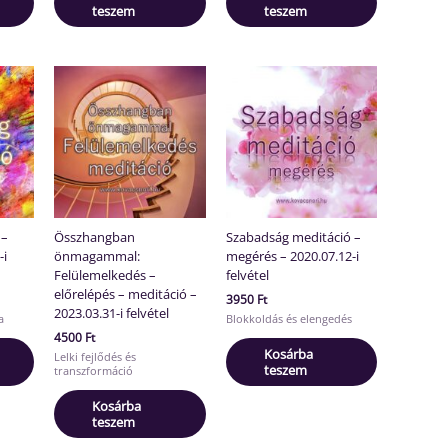
teszem
teszem
 –
Összhangban
Szabadság meditáció –
-i
önmagammal:
megérés – 2020.07.12-i
Felülemelkedés –
felvétel
előrelépés – meditáció –
3950
Ft
2023.03.31-i felvétel
a
Blokkoldás és elengedés
4500
Ft
Kosárba
Lelki fejlődés és
teszem
transzformáció
Kosárba
teszem