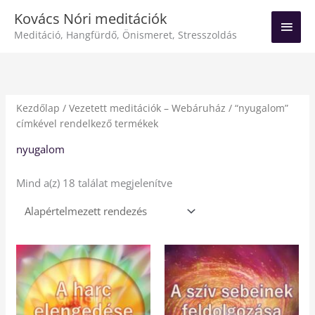
Skip
Main
Kovács Nóri meditációk
to
Meditáció, Hangfürdő, Önismeret, Stresszoldás
Men
content
Kezdőlap
/
Vezetett meditációk – Webáruház
/ “nyugalom”
címkével rendelkező termékek
nyugalom
Mind a(z) 18 találat megjelenítve