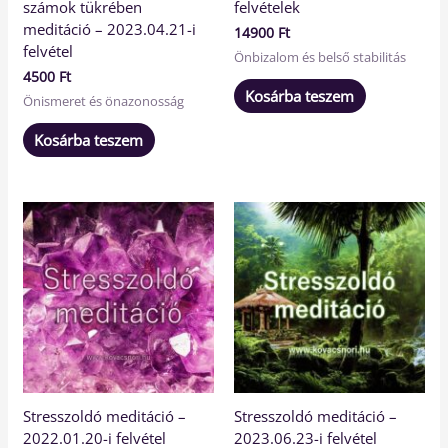
számok tükrében
felvételek
meditáció – 2023.04.21-i
14900
Ft
felvétel
Önbizalom és belső stabilitás
4500
Ft
Kosárba teszem
Önismeret és önazonosság
Kosárba teszem
Stresszoldó meditáció –
Stresszoldó meditáció –
2022.01.20-i felvétel
2023.06.23-i felvétel