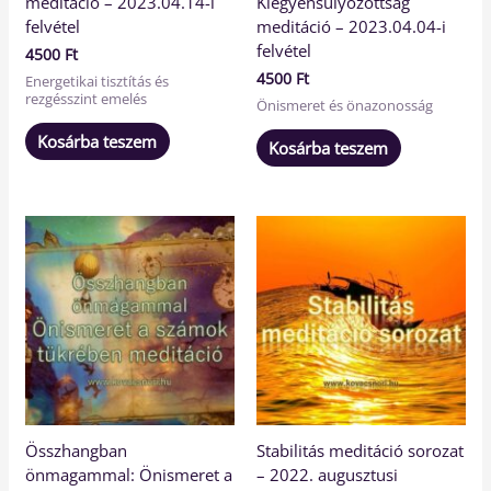
meditáció – 2023.04.14-i
Kiegyensúlyozottság
felvétel
meditáció – 2023.04.04-i
felvétel
4500
Ft
4500
Ft
Energetikai tisztítás és
rezgésszint emelés
Önismeret és önazonosság
Kosárba teszem
Kosárba teszem
Összhangban
Stabilitás meditáció sorozat
önmagammal: Önismeret a
– 2022. augusztusi