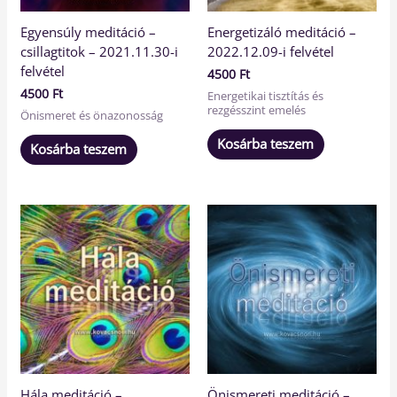
Egyensúly meditáció –
Energetizáló meditáció –
csillagtitok – 2021.11.30-i
2022.12.09-i felvétel
felvétel
4500
Ft
4500
Ft
Energetikai tisztítás és
rezgésszint emelés
Önismeret és önazonosság
Kosárba teszem
Kosárba teszem
Hála meditáció –
Önismereti meditáció –