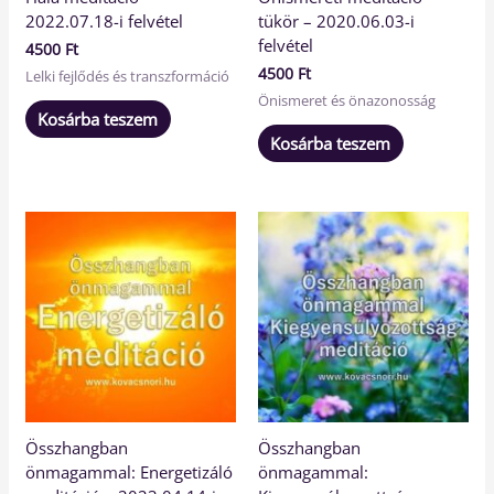
2022.07.18-i felvétel
tükör – 2020.06.03-i
felvétel
4500
Ft
4500
Ft
Lelki fejlődés és transzformáció
Önismeret és önazonosság
Kosárba teszem
Kosárba teszem
Összhangban
Összhangban
önmagammal: Energetizáló
önmagammal: