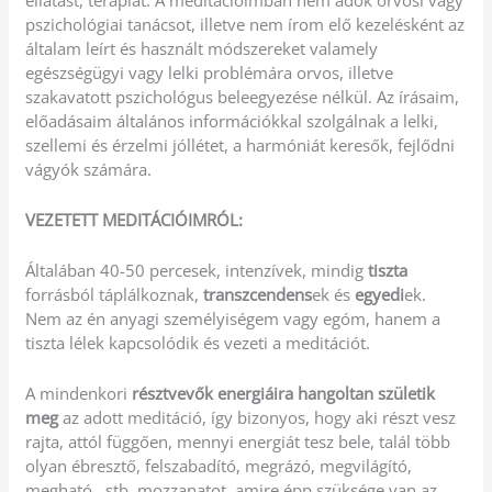
ellátást, terápiát. A meditációimban nem adok orvosi vagy
pszichológiai tanácsot, illetve nem írom elő kezelésként az
általam leírt és használt módszereket valamely
egészségügyi vagy lelki problémára orvos, illetve
szakavatott pszichológus beleegyezése nélkül. Az írásaim,
előadásaim általános információkkal szolgálnak a lelki,
szellemi és érzelmi jóllétet, a harmóniát keresők, fejlődni
vágyók számára.
VEZETETT MEDITÁCIÓIMRÓL:
Általában 40-50 percesek, intenzívek, mindig
tiszta
forrásból táplálkoznak,
transzcendens
ek és
egyedi
ek.
Nem az én anyagi személyiségem vagy egóm, hanem a
tiszta lélek kapcsolódik és vezeti a meditációt.
A mindenkori
résztvevők energiáira hangoltan születik
meg
az adott meditáció, így bizonyos, hogy aki részt vesz
rajta, attól függően, mennyi energiát tesz bele, talál több
olyan ébresztő, felszabadító, megrázó, megvilágító,
megható…stb. mozzanatot, amire épp szüksége van az