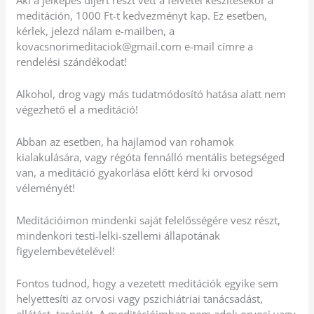
Aki a jelképes díjért részt vett a felvétel készítésekor a
meditáción, 1000 Ft-t kedvezményt kap. Ez esetben,
kérlek, jelezd nálam e-mailben, a
kovacsnorimeditaciok@gmail.com e-mail címre a
rendelési szándékodat!
Alkohol, drog vagy más tudatmódosító hatása alatt nem
végezhető el a meditáció!
Abban az esetben, ha hajlamod van rohamok
kialakulására, vagy régóta fennálló mentális betegséged
van, a meditáció gyakorlása előtt kérd ki orvosod
véleményét!
Meditációimon mindenki saját felelősségére vesz részt,
mindenkori testi-lelki-szellemi állapotának
figyelembevételével!
Fontos tudnod, hogy a vezetett meditációk egyike sem
helyettesíti az orvosi vagy pszichiátriai tanácsadást,