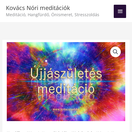
Skip
Main
Kovács Nóri meditációk
to
Meditáció, Hangfürdő, Önismeret, Stresszoldás
Men
content
Újjászületés
meditáció
2020.07.21-
i
felvétel
mennyiség