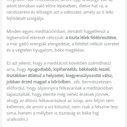
adott témában való előre lépésében, illetve hat rá, a
rendszerére és elősegíti azt a változást, amely az ő lelki
fejlődését szolgálja.
Minden egyes meditációmban, témától függetlenül a
legbensőnk elérését célozzuk:
a tiszta lélek felébresztése
,
a már gátló energiák elengedése, a feltétel nélküli szeretet
és a végtelen nyugalom, béke megélése.
Ez azt jelenti, hogy a meditációt követően számíthatsz
arra, hogy
nyugodtabb, kipihentebb, békésebb leszel,
tisztábban átlátod a helyzetet, kiegyensúlyozottá válsz,
jobban érzed magad a bőrödben
…stb. (természetesen
előfordul, hogy olyannyira felkavaróak a meditációban
tapasztaltak, hogy eleinte még nehéz érzések jönnek,
ahogy az állóvíz felkavarásával az iszap, ami feljön sem
kellemes, de amint a víz kitisztul, nem csak a felszíne lesz
sima, hanem a mélyben is tisztaság és béke fog
uralkodni.)