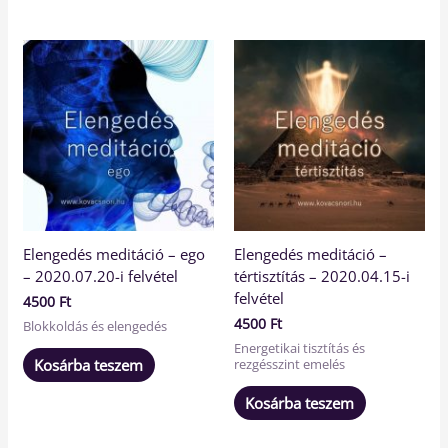
Elengedés meditáció – ego
Elengedés meditáció –
– 2020.07.20-i felvétel
tértisztítás – 2020.04.15-i
felvétel
4500
Ft
4500
Ft
Blokkoldás és elengedés
Energetikai tisztítás és
Kosárba teszem
rezgésszint emelés
Kosárba teszem