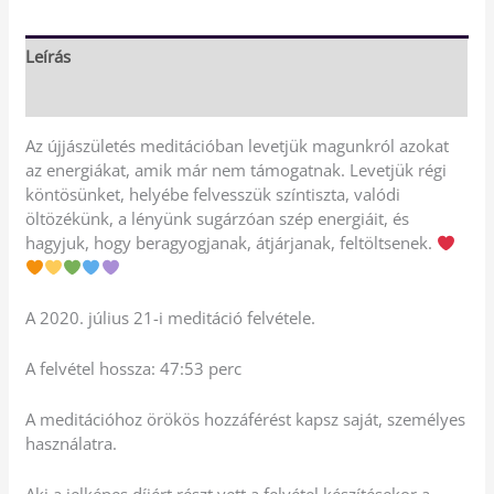
Leírás
Vélemények (0)
Az újjászületés meditációban levetjük magunkról azokat
az energiákat, amik már nem támogatnak. Levetjük régi
köntösünket, helyébe felvesszük színtiszta, valódi
öltözékünk, a lényünk sugárzóan szép energiáit, és
hagyjuk, hogy beragyogjanak, átjárjanak, feltöltsenek.
A 2020. július 21-i meditáció felvétele.
A felvétel hossza: 47:53 perc
A meditációhoz örökös hozzáférést kapsz saját, személyes
használatra.