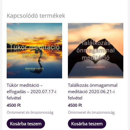
Kapcsolódó termékek
Tükör meditáció –
Találkozás önmagammal
elfogadás – 2020.07.17-i
meditáció 2020.06.21-i
felvétel
felvétel
4500
Ft
4500
Ft
Önismeret és önazonosság
Önismeret és önazonosság
Kosárba teszem
Kosárba teszem