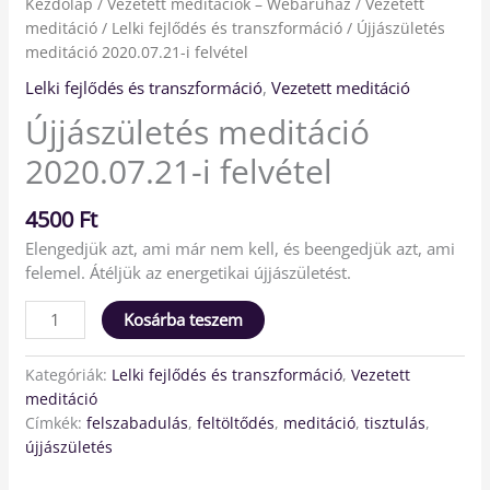
Kezdőlap
/
Vezetett meditációk – Webáruház
/
Vezetett
meditáció
/
Lelki fejlődés és transzformáció
/ Újjászületés
meditáció 2020.07.21-i felvétel
Lelki fejlődés és transzformáció
,
Vezetett meditáció
Újjászületés meditáció
2020.07.21-i felvétel
4500
Ft
Elengedjük azt, ami már nem kell, és beengedjük azt, ami
felemel. Átéljük az energetikai újjászületést.
Kosárba teszem
Kategóriák:
Lelki fejlődés és transzformáció
,
Vezetett
meditáció
Címkék:
felszabadulás
,
feltöltődés
,
meditáció
,
tisztulás
,
újjászületés