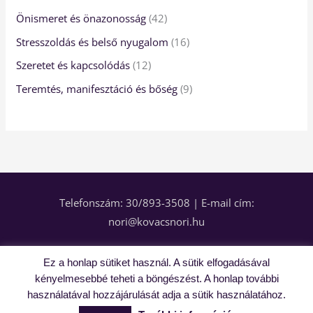
é
k
k
k
k
k
k
k
k
Önismeret és önazonosság
42
k
Stresszoldás és belső nyugalom
16
Szeretet és kapcsolódás
12
Teremtés, manifesztáció és bőség
9
Telefonszám: 30/893-3508 | E-mail cím:
nori@kovacsnori.hu
A fejlődés csak rajtad múlik! 2018 © Minden jog fenntartva!
Ez a honlap sütiket használ. A sütik elfogadásával
Az oldalon elhelyezett tartalmak szerzői jogvédelem alatt
kényelmesebbé teheti a böngészést. A honlap további
állnak. Másolása és terjesztése kizárólag a szerző
használatával hozzájárulását adja a sütik használatához.
engedélyével történhet!