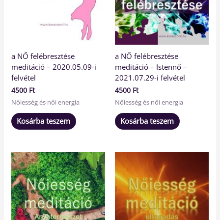
a NŐ felébresztése
a NŐ felébresztése
meditáció – 2020.05.09-i
meditáció – Istennő –
felvétel
2021.07.29-i felvétel
4500
Ft
4500
Ft
Nőiesség és női energia
Nőiesség és női energia
Kosárba teszem
Kosárba teszem