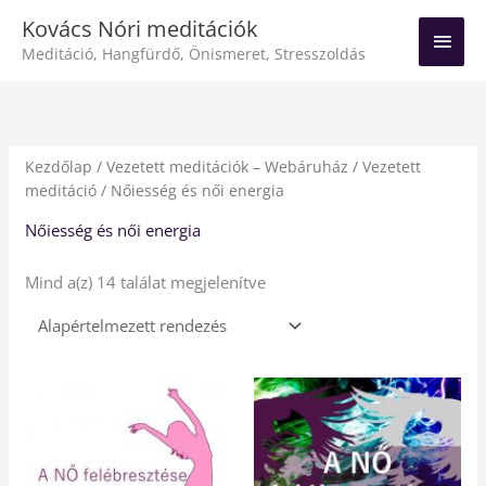
Skip
Main
Kovács Nóri meditációk
to
Meditáció, Hangfürdő, Önismeret, Stresszoldás
Men
content
Kezdőlap
/
Vezetett meditációk – Webáruház
/
Vezetett
meditáció
/ Nőiesség és női energia
Nőiesség és női energia
Mind a(z) 14 találat megjelenítve