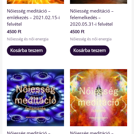
Nőiesség meditáció –
Nőiesség meditáció –
emlékezés – 2021.02.15-i
felemelkedés –
felvétel
2020.05.31-i felvétel
4500
Ft
4500
Ft
Nőiesség és női energia
Nőiesség és női energia
Kosárba teszem
Kosárba teszem
Nőiesség meditáció –
Nőiesség meditáció –