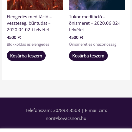
Elengedés meditáció –
Tükör meditáció –
veszteség, bűntudat –
önismeret – 2020.06.02-i
2020.04.02-i felvétel
felvétel
4500
Ft
4500
Ft
Blokkoldás és elengedés
Önismeret és önazonosság
Kosárba teszem
Kosárba teszem
Telefonszám: 30/893-3508 | E-mail cím:
nori@kovacsnori.hu
A fejlődés csak rajtad múlik! 2018 © Minden jog fenntartva!