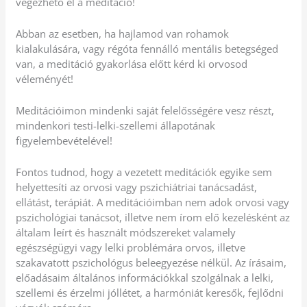
végezhető el a meditáció!
Abban az esetben, ha hajlamod van rohamok
kialakulására, vagy régóta fennálló mentális betegséged
van, a meditáció gyakorlása előtt kérd ki orvosod
véleményét!
Meditációimon mindenki saját felelősségére vesz részt,
mindenkori testi-lelki-szellemi állapotának
figyelembevételével!
Fontos tudnod, hogy a vezetett meditációk egyike sem
helyettesíti az orvosi vagy pszichiátriai tanácsadást,
ellátást, terápiát. A meditációimban nem adok orvosi vagy
pszichológiai tanácsot, illetve nem írom elő kezelésként az
általam leírt és használt módszereket valamely
egészségügyi vagy lelki problémára orvos, illetve
szakavatott pszichológus beleegyezése nélkül. Az írásaim,
előadásaim általános információkkal szolgálnak a lelki,
szellemi és érzelmi jóllétet, a harmóniát keresők, fejlődni