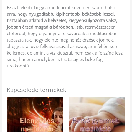
Ez azt jelenti, hogy a meditációt követően számíthatsz
arra, hogy
nyugodtabb, kipihentebb, békésebb leszel,
tisztábban átlátod a helyzetet, kiegyensúlyozottá válsz,
jobban érzed magad a bőrödben
…stb. (természetesen
előfordul, hogy olyannyira felkavaróak a meditációban
tapasztaltak, hogy eleinte még nehéz érzések jönnek,
ahogy az állóvíz felkavarásával az iszap, ami feljön sem
kellemes, de amint a víz kitisztul, nem csak a felszíne lesz
sima, hanem a mélyben is tisztaság és béke fog
uralkodni.)
Kapcsolódó termékek