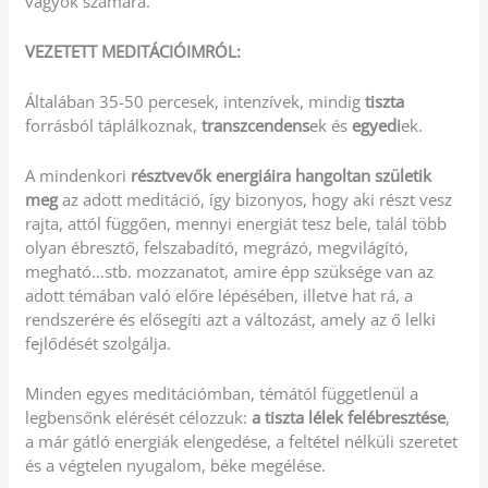
vágyók számára.
VEZETETT MEDITÁCIÓIMRÓL:
Általában 35-50 percesek, intenzívek, mindig
tiszta
forrásból táplálkoznak,
transzcendens
ek és
egyedi
ek.
A mindenkori
résztvevők energiáira hangoltan születik
meg
az adott meditáció, így bizonyos, hogy aki részt vesz
rajta, attól függően, mennyi energiát tesz bele, talál több
olyan ébresztő, felszabadító, megrázó, megvilágító,
megható…stb. mozzanatot, amire épp szüksége van az
adott témában való előre lépésében, illetve hat rá, a
rendszerére és elősegíti azt a változást, amely az ő lelki
fejlődését szolgálja.
Minden egyes meditációmban, témától függetlenül a
legbensőnk elérését célozzuk:
a tiszta lélek felébresztése
,
a már gátló energiák elengedése, a feltétel nélküli szeretet
és a végtelen nyugalom, béke megélése.