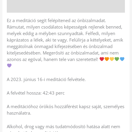
Vélemények (0)
Ez a meditáció segít felépítened az önbizalmadat.
Rámutat, milyen csodálatos képességek rejlenek benned,
melyek eddig a mélyben szunnyadtak. Felfedi, milyen
káprázatos a lélek, aki te vagy. Felülírja a kételyeket, amik
meggátolnak önmagad kifejezésében és önbizalmad
kiteljesedésében. Megerősíti az önbizalmadat, ami nem
azonos az egóval, hanem tele van szeretettel!
A 2023. június 16-i meditáció felvétele.
A felvétel hossza: 42:43 perc
A meditációhoz örökös hozzáférést kapsz saját, személyes
használatra.
Alkohol, drog vagy más tudatmódosító hatása alatt nem