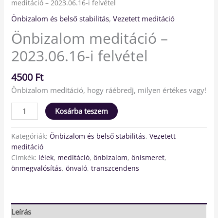
meditáció – 2023.06.16-i felvétel
Önbizalom és belső stabilitás
,
Vezetett meditáció
Önbizalom meditáció –
2023.06.16-i felvétel
4500
Ft
Önbizalom meditáció, hogy ráébredj, milyen értékes vagy!
Kosárba teszem
Kategóriák:
Önbizalom és belső stabilitás
,
Vezetett
meditáció
Címkék:
lélek
,
meditáció
,
önbizalom
,
önismeret
,
önmegvalósítás
,
önvaló
,
transzcendens
Leírás