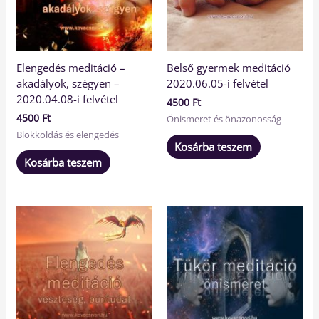
Elengedés meditáció –
Belső gyermek meditáció
akadályok, szégyen –
2020.06.05-i felvétel
2020.04.08-i felvétel
4500
Ft
4500
Ft
Önismeret és önazonosság
Blokkoldás és elengedés
Kosárba teszem
Kosárba teszem