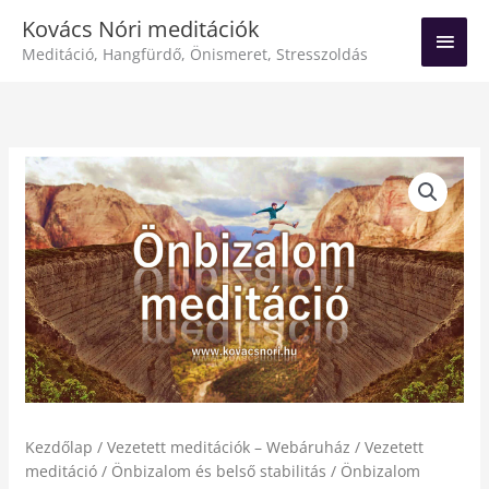
Skip
Main
Kovács Nóri meditációk
to
Meditáció, Hangfürdő, Önismeret, Stresszoldás
Men
content
Önbizalom
meditáció
-
2023.06.16-
i
felvétel
mennyiség
Kezdőlap
/
Vezetett meditációk – Webáruház
/
Vezetett
meditáció
/
Önbizalom és belső stabilitás
/ Önbizalom