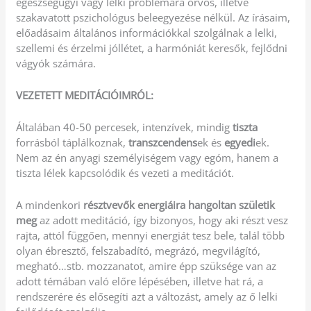
egészségügyi vagy lelki problémára orvos, illetve
szakavatott pszichológus beleegyezése nélkül. Az írásaim,
előadásaim általános információkkal szolgálnak a lelki,
szellemi és érzelmi jóllétet, a harmóniát keresők, fejlődni
vágyók számára.
VEZETETT MEDITÁCIÓIMRÓL:
Általában 40-50 percesek, intenzívek, mindig
tiszta
forrásból táplálkoznak,
transzcendens
ek és
egyedi
ek.
Nem az én anyagi személyiségem vagy egóm, hanem a
tiszta lélek kapcsolódik és vezeti a meditációt.
A mindenkori
résztvevők energiáira hangoltan születik
meg
az adott meditáció, így bizonyos, hogy aki részt vesz
rajta, attól függően, mennyi energiát tesz bele, talál több
olyan ébresztő, felszabadító, megrázó, megvilágító,
megható…stb. mozzanatot, amire épp szüksége van az
adott témában való előre lépésében, illetve hat rá, a
rendszerére és elősegíti azt a változást, amely az ő lelki