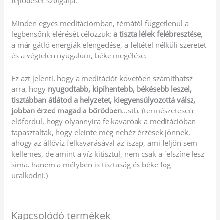
fejlődését szolgálja.
Minden egyes meditációmban, témától függetlenül a
legbensőnk elérését célozzuk:
a tiszta lélek felébresztése
,
a már gátló energiák elengedése, a feltétel nélküli szeretet
és a végtelen nyugalom, béke megélése.
Ez azt jelenti, hogy a meditációt követően számíthatsz
arra, hogy
nyugodtabb, kipihentebb, békésebb leszel,
tisztábban átlátod a helyzetet, kiegyensúlyozottá válsz,
jobban érzed magad a bőrödben
…stb. (természetesen
előfordul, hogy olyannyira felkavaróak a meditációban
tapasztaltak, hogy eleinte még nehéz érzések jönnek,
ahogy az állóvíz felkavarásával az iszap, ami feljön sem
kellemes, de amint a víz kitisztul, nem csak a felszíne lesz
sima, hanem a mélyben is tisztaság és béke fog
uralkodni.)
Kapcsolódó termékek