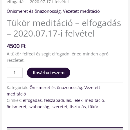
elfogadás – 2020.07.17-i felvétel
Önismeret és önazonosság
,
Vezetett meditáció
Tükör meditáció – elfogadás
– 2020.07.17-i felvétel
4500
Ft
A tükör felfedi és segít elfogadni éned minden apró
részletét.
Kosárba teszem
Kategóriák:
Önismeret és önazonosság
,
Vezetett
meditáció
Címkék:
elfogadás
,
felszabadulás
,
lélek
,
meditáció
,
önismeret
,
szabadság
,
szeretet
,
tisztulás
,
tükör