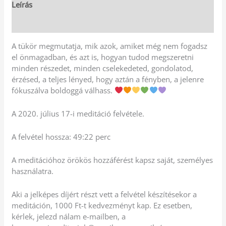
Leírás
Vélemények (0)
A tükör megmutatja, mik azok, amiket még nem fogadsz
el önmagadban, és azt is, hogyan tudod megszeretni
minden részedet, minden cselekedeted, gondolatod,
érzésed, a teljes lényed, hogy aztán a fényben, a jelenre
fókuszálva boldoggá válhass.
A 2020. július 17-i meditáció felvétele.
A felvétel hossza: 49:22 perc
A meditációhoz örökös hozzáférést kapsz saját, személyes
használatra.
Aki a jelképes díjért részt vett a felvétel készítésekor a
meditáción, 1000 Ft-t kedvezményt kap. Ez esetben,
kérlek, jelezd nálam e-mailben, a