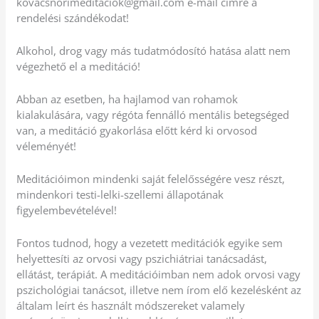
kovacsnorimeditaciok@gmail.com e-mail címre a
rendelési szándékodat!
Alkohol, drog vagy más tudatmódosító hatása alatt nem
végezhető el a meditáció!
Abban az esetben, ha hajlamod van rohamok
kialakulására, vagy régóta fennálló mentális betegséged
van, a meditáció gyakorlása előtt kérd ki orvosod
véleményét!
Meditációimon mindenki saját felelősségére vesz részt,
mindenkori testi-lelki-szellemi állapotának
figyelembevételével!
Fontos tudnod, hogy a vezetett meditációk egyike sem
helyettesíti az orvosi vagy pszichiátriai tanácsadást,
ellátást, terápiát. A meditációimban nem adok orvosi vagy
pszichológiai tanácsot, illetve nem írom elő kezelésként az
általam leírt és használt módszereket valamely