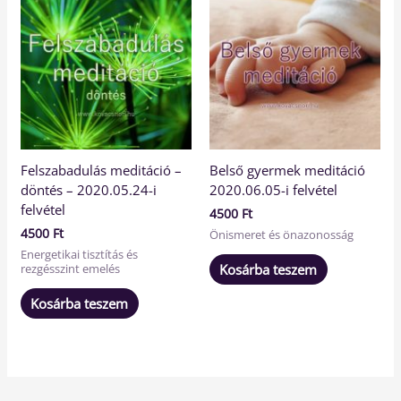
Felszabadulás meditáció –
Belső gyermek meditáció
döntés – 2020.05.24-i
2020.06.05-i felvétel
felvétel
4500
Ft
4500
Ft
Önismeret és önazonosság
Energetikai tisztítás és
Kosárba teszem
rezgésszint emelés
Kosárba teszem