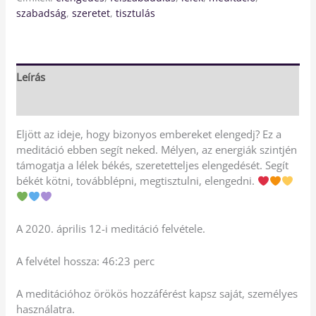
szabadság
,
szeretet
,
tisztulás
Leírás
Vélemények (0)
Eljött az ideje, hogy bizonyos embereket elengedj? Ez a
meditáció ebben segít neked. Mélyen, az energiák szintjén
támogatja a lélek békés, szeretetteljes elengedését. Segít
békét kötni, továbblépni, megtisztulni, elengedni.
A 2020. április 12-i meditáció felvétele.
A felvétel hossza: 46:23 perc
A meditációhoz örökös hozzáférést kapsz saját, személyes
használatra.