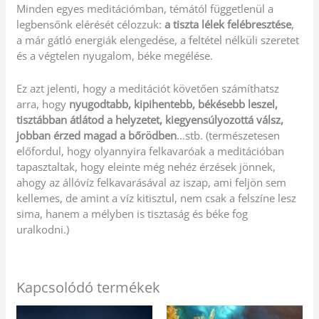
Minden egyes meditációmban, témától függetlenül a
legbensőnk elérését célozzuk:
a tiszta lélek felébresztése
,
a már gátló energiák elengedése, a feltétel nélküli szeretet
és a végtelen nyugalom, béke megélése.
Ez azt jelenti, hogy a meditációt követően számíthatsz
arra, hogy
nyugodtabb, kipihentebb, békésebb leszel,
tisztábban átlátod a helyzetet, kiegyensúlyozottá válsz,
jobban érzed magad a bőrödben
…stb. (természetesen
előfordul, hogy olyannyira felkavaróak a meditációban
tapasztaltak, hogy eleinte még nehéz érzések jönnek,
ahogy az állóvíz felkavarásával az iszap, ami feljön sem
kellemes, de amint a víz kitisztul, nem csak a felszíne lesz
sima, hanem a mélyben is tisztaság és béke fog
uralkodni.)
Kapcsolódó termékek