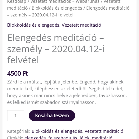
Kezdőlap
/
Vezetett meditációk – Webáruház
/
Vezetett
meditáció
/
Blokkoldás és elengedés
/ Elengedés meditáció
– személy – 2020.04.12-i felvétel
Blokkoldás és elengedés
,
Vezetett meditáció
Elengedés meditáció –
személy – 2020.04.12-i
felvétel
4500
Ft
Zárd le a múltat, lépj át a jelenbe. Engedd, hogy akinek
mennie kell, kiléphessen az életedből. Segítsd lelkedet,
hogy akinek már nincs helye a jelenedben, távozhasson,
és lelked ismét szabadon szárnyalhasson.
Kosárba teszem
Kategóriák:
Blokkoldás és elengedés
,
Vezetett meditáció
Címkék:
elengedés
,
felszabadulás
,
lélek
,
meditáció
,