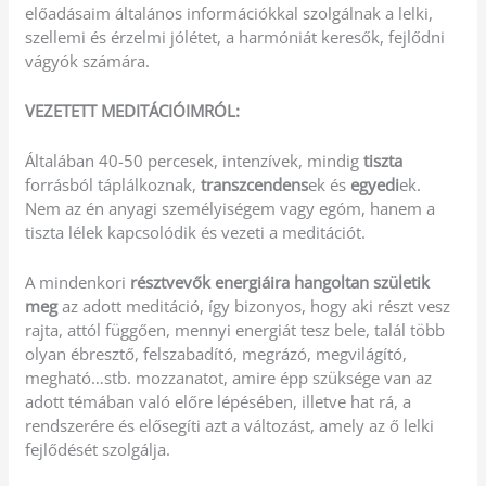
előadásaim általános információkkal szolgálnak a lelki,
szellemi és érzelmi jólétet, a harmóniát keresők, fejlődni
vágyók számára.
VEZETETT MEDITÁCIÓIMRÓL:
Általában 40-50 percesek, intenzívek, mindig
tiszta
forrásból táplálkoznak,
transzcendens
ek és
egyedi
ek.
Nem az én anyagi személyiségem vagy egóm, hanem a
tiszta lélek kapcsolódik és vezeti a meditációt.
A mindenkori
résztvevők energiáira hangoltan születik
meg
az adott meditáció, így bizonyos, hogy aki részt vesz
rajta, attól függően, mennyi energiát tesz bele, talál több
olyan ébresztő, felszabadító, megrázó, megvilágító,
megható…stb. mozzanatot, amire épp szüksége van az
adott témában való előre lépésében, illetve hat rá, a
rendszerére és elősegíti azt a változást, amely az ő lelki
fejlődését szolgálja.