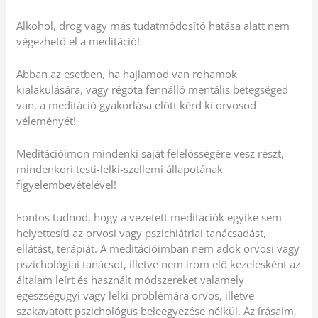
Alkohol, drog vagy más tudatmódosító hatása alatt nem
végezhető el a meditáció!
Abban az esetben, ha hajlamod van rohamok
kialakulására, vagy régóta fennálló mentális betegséged
van, a meditáció gyakorlása előtt kérd ki orvosod
véleményét!
Meditációimon mindenki saját felelősségére vesz részt,
mindenkori testi-lelki-szellemi állapotának
figyelembevételével!
Fontos tudnod, hogy a vezetett meditációk egyike sem
helyettesíti az orvosi vagy pszichiátriai tanácsadást,
ellátást, terápiát. A meditációimban nem adok orvosi vagy
pszichológiai tanácsot, illetve nem írom elő kezelésként az
általam leírt és használt módszereket valamely
egészségügyi vagy lelki problémára orvos, illetve
szakavatott pszichológus beleegyezése nélkül. Az írásaim,