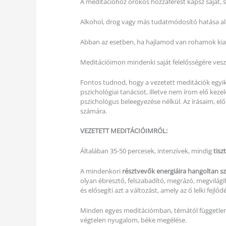
A meditációhoz örökös hozzáférést kapsz saját, 
Alkohol, drog vagy más tudatmódosító hatása al
Abban az esetben, ha hajlamod van rohamok kiala
Meditációimon mindenki saját felelősségére vesz r
Fontos tudnod, hogy a vezetett meditációk egyike
pszichológiai tanácsot, illetve nem írom elő keze
pszichológus beleegyezése nélkül. Az írásaim, előa
számára.
VEZETETT MEDITÁCIÓIMRÓL:
Általában 35-50 percesek, intenzívek, mindig
tisz
A mindenkori
résztvevők energiáira hangoltan s
olyan ébresztő, felszabadító, megrázó, megvilág
és elősegíti azt a változást, amely az ő lelki fejlőd
Minden egyes meditációmban, témától függetlenü
végtelen nyugalom, béke megélése.