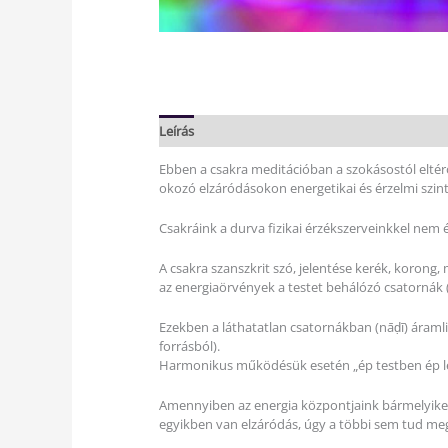
Leírás
Vélemények (0)
Ebben a csakra meditációban a szokásostól elté
okozó elzáródásokon energetikai és érzelmi szinte
Csakráink a durva fizikai érzékszerveinkkel nem é
A csakra szanszkrit szó, jelentése kerék, koron
az energiaörvények a testet behálózó csatornák 
Ezekben a láthatatlan csatornákban (nāḍī) áramli
forrásból).
Harmonikus működésük esetén „ép testben ép lél
Amennyiben az energia központjaink bármelyike is 
egyikben van elzáródás, úgy a többi sem tud me