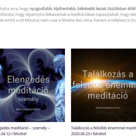
thatsz arra, hogy
nyugodtabb, kipihentebb, békésebb leszel, tisztábban átlát
őfordul, hogy olyannyira felkavaróak a meditációban tapasztaltak, hogy ele
de amint a víz kitisztul, nem csak a felszíne lesz sima, hanem a mélyben is ti
gedés meditáció – személy –
Találkozás a felsőbb énemmel medit
04.12-i felvétel
2020.06.23-i felvétel