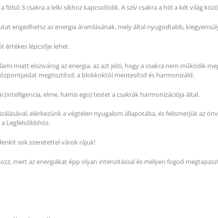
 a fölső 3 csakra a lelki síkhoz kapcsolódik. A szív csakra a híd a két világ köz
utat engedhetsz az energia áramlásának, mely által nyugodtabb, kiegyensúl
 értékes lépcsője lehet.
ami miatt elszivárog az energia, az azt jelzi, hogy a csakra nem működik meg
özpontjaidat megtisztítsd, a blokkoktól mentesítsd és harmonizáld.
ai (intelligencia, elme, hamis ego) testet a csakrák harmonizációja által.
álásával, elérkezünk a végtelen nyugalom állapotába, és felismerjük az önval
 a Legfelsőbbhöz.
enkit sok szeretettel várok rájuk!
kozz, mert az energiákat épp olyan intenzitással és mélyen fogod megtapasz