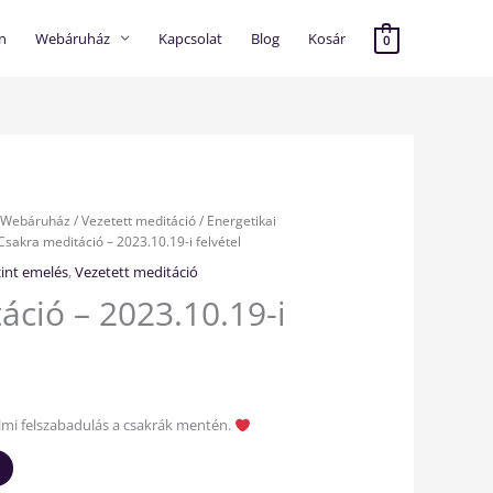
n
Webáruház
Kapcsolat
Blog
Kosár
0
– Webáruház
/
Vezetett meditáció
/
Energetikai
Csakra meditáció – 2023.10.19-i felvétel
zint emelés
,
Vezetett meditáció
áció – 2023.10.19-i
lmi felszabadulás a csakrák mentén.