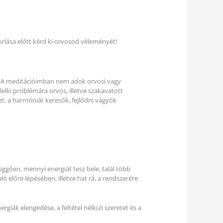
rlása előtt kérd ki orvosod véleményét!
át. A meditációimban nem adok orvosi vagy
lelki problémára orvos, illetve szakavatott
tet, a harmóniát keresők, fejlődni vágyók
függően, mennyi energiát tesz bele, talál több
előre lépésében, illetve hat rá, a rendszerére
ergiák elengedése, a feltétel nélküli szeretet és a