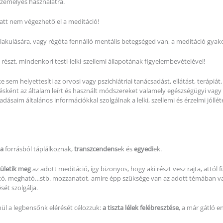
személyes használatra.
att nem végezhető el a meditáció!
kulására, vagy régóta fennálló mentális betegséged van, a meditáció gyako
észt, mindenkori testi-lelki-szellemi állapotának figyelembevételével!
 sem helyettesíti az orvosi vagy pszichiátriai tanácsadást, ellátást, terápi
lésként az általam leírt és használt módszereket valamely egészségügyi vagy 
dásaim általános információkkal szolgálnak a lelki, szellemi és érzelmi jóllé
ta
forrásból táplálkoznak,
transzcendens
ek és
egyedi
ek.
zületik meg
az adott meditáció, így bizonyos, hogy aki részt vesz rajta, attól 
ító, megható…stb. mozzanatot, amire épp szüksége van az adott témában való 
ését szolgálja.
l a legbensőnk elérését célozzuk:
a tiszta lélek felébresztése
, a már gátló en