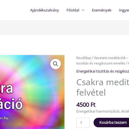
Ajándékutalvány
Főoldal
Események
Ingye
Csakra
Kezdőlap
/
Vezetett meditációk 
meditáció
tisztítás és rezgésszint emelés
/ 
-
Energetikai tisztítás és rezgéss
2023.10.19-
Csakra medit
i
felvétel
felvétel
mennyiség
4500
Ft
Energetikai harmonizáció, érze
Kosárba teszem