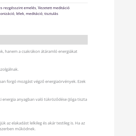
 és rezgésszint emelés
,
Vezetett meditáció
onizáció
,
lélek
,
meditáció
,
tisztulás
nk, hanem a csakrákon átáramló energiákat
szolgálnak.
nyban forgó mozgást végző energiaörvények. Ezek
ki energia anyagban való tükröződése (Jóga tiszta
 az elakadást lelkileg és akár testileg is. Ha az
ndszerben működnek.