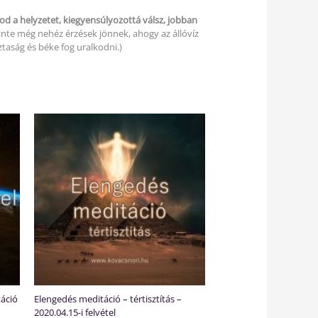
od a helyzetet, kiegyensúlyozottá válsz, jobban
inte még nehéz érzések jönnek, ahogy az állóvíz
sztaság és béke fog uralkodni.)
áció
Elengedés meditáció – tértisztítás –
2020.04.15-i felvétel