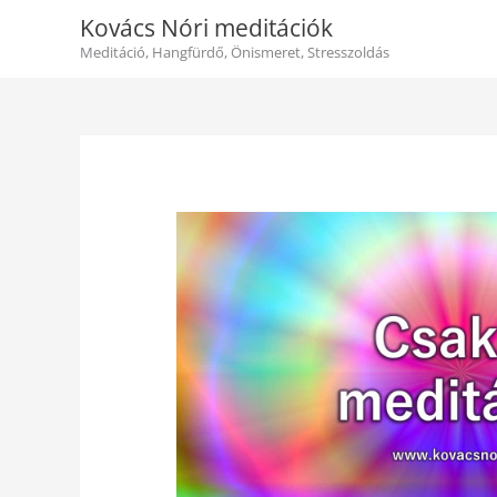
Skip
Kovács Nóri meditációk
to
content
Meditáció, Hangfürdő, Önismeret, Stresszoldás