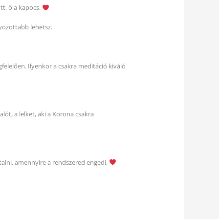
ött, ő a kapocs.
yozottabb lehetsz.
felelően. Ilyenkor a csakra meditáció kiváló
ót, a lelket, aki a Korona csakra
talni, amennyire a rendszered engedi.