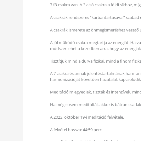
7 fő csakra van. A 3 alsó csakra a földi síkhoz, míg
A csakrák rendszeres “karbantartásával” szabad 
A csakrák ismerete az önmegismeréshez vezető út
A jól működő csakra megtartja az energiát. Ha val
módszer lehet a kezedben arra, hogy az energiak
Tisztítjuk mind a durva fizikai, mind a finom fizik
A 7 csakra és annak jelentéstartalmának harmoniz
harmonizációját követően hazatalál, kapcsolódik
Meditációim egyediek, tiszták és intenzívek, mind
Ha még sosem meditáltál, akkor is bátran csatla
A 2023. október 19-i meditáció felvétele.
A felvétel hossza: 44:59 perc