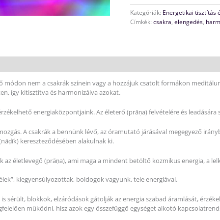
Kategóriák:
Energetikai tisztítás
Címkék:
csakra
,
elengedés
,
harm
rő módon nem a csakrák színein vagy a hozzájuk csatolt formákon meditálu
n, így kitisztítva és harmonizálva azokat.
rzékelhető energiaközpontjaink. Az életerő (prāṇa) felvételére és leadására 
g, mozgás. A csakrák a bennünk lévő, az óramutató járásával megegyező irá
(nāḍīk) kereszteződésében alakulnak ki.
k az életlevegő (prāṇa), ami maga a mindent betöltő kozmikus energia, a lel
ek”, kiegyensúlyozottak, boldogok vagyunk, tele energiával.
sérült, blokkok, elzáródások gátolják az energia szabad áramlását, érzékeljük
gfelelően működni, hisz azok egy összefüggő egységet alkotó kapcsolatre